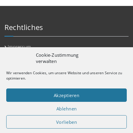
Rechtliches
Impressum
Cookie-Zustimmung
Datenschutz
verwalten
Erstinformation
Wir verwenden Cookies, um unsere Website und unseren Service zu
Kontakt
optimieren.
Cookie-Richtlinie (EU)
Akzeptieren
Ablehnen
Vorlieben
copyright SaGo Consulting 2025