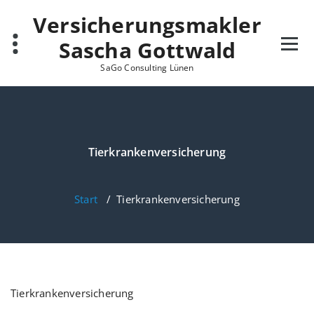
Zum
Versicherungsmakler
Inhalt
springen
Sascha Gottwald
SaGo Consulting Lünen
Tierkrankenversicherung
Start
/
Tierkrankenversicherung
Tierkrankenversicherung