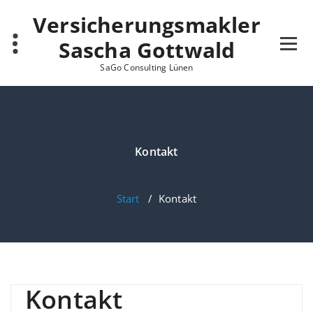
Zum
Versicherungsmakler
Inhalt
springen
Sascha Gottwald
SaGo Consulting Lünen
Kontakt
Start
/
Kontakt
Kontakt