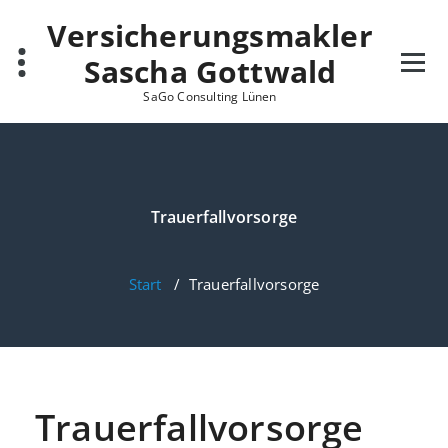
Zum
Versicherungsmakler
Inhalt
springen
Sascha Gottwald
SaGo Consulting Lünen
Trauerfallvorsorge
Start
/
Trauerfallvorsorge
Trauerfallvorsorge