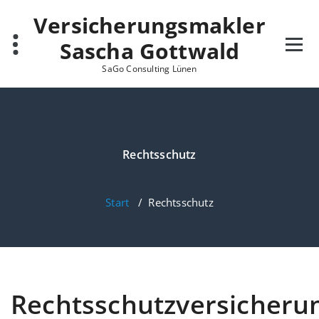
Zum
Versicherungsmakler
Inhalt
springen
Sascha Gottwald
SaGo Consulting Lünen
Rechtsschutz
Start
/
Rechtsschutz
Rechtsschutzversicheru